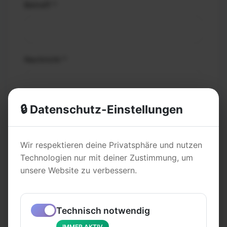
Betreff *
Nachricht *
🔒 Datenschutz-Einstellungen
Wir respektieren deine Privatsphäre und nutzen
Technologien nur mit deiner Zustimmung, um
Nachricht senden
unsere Website zu verbessern.
Weitere Kontaktmöglichkeiten
Technisch notwendig
IMMER AKTIV