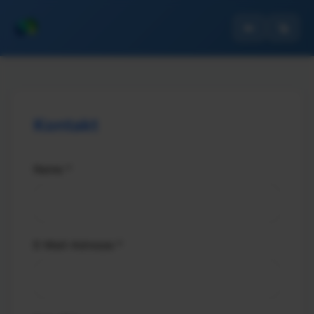
🔑
🚀
Kontakt
Name *
E-Mail-Adresse *