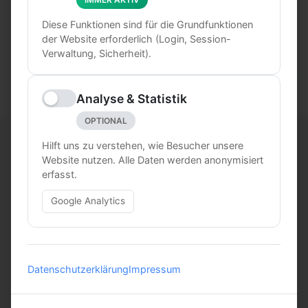
E-Mail:
sozialisier-bar@palar.de
Diese Funktionen sind für die Grundfunktionen
Wir antworten in der Regel innerhalb von 24
der Website erforderlich (Login, Session-
Stunden.
Verwaltung, Sicherheit).
Analyse & Statistik
OPTIONAL
Hilft uns zu verstehen, wie Besucher unsere
Unternehmen
Website nutzen. Alle Daten werden anonymisiert
Über uns
erfasst.
Neuigkeiten
Google Analytics
Kontakt
Rechtliches
AGB
Datenschutzerklärung
Impressum
Datenschutz
Impressum